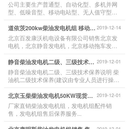
公司主要生产普通型、自动化型、多机并网
型、低噪音型、移动电站型、无人值守型、
远程集中监护型等七大类柴油...
道依茨200kw柴油发电机组 移动发电机
2019-12-14
北京百发康沃机电设备有限公司销售北京发
电机，北京静音发电机，北京移动拖车发电
机，北京常年现货供应3-1200Kw...
静音柴油发电机二级、三级技术保养说明
2019-12-01
静音柴油发电机二级、三级技术保养说明 柴
油机二级技术保养(建议由专业人员进行操
作) 柴油发电机除按照一级技术保养各项目进
行外，并增添下列工作： 1.检查喷油器的喷
北京玉柴柴油发电机50KW现货销售
2019-12-01
油压力、观...
厂家直销柴油发电机组，发电机组配件销
售，发电机组售后保养服务...
2019-12-01