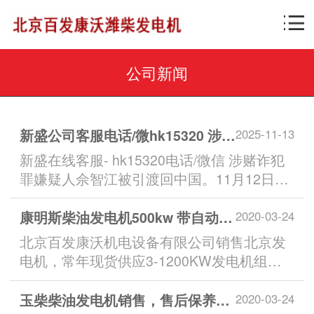
公司新闻
新盛公司客服电话/微hk15320 涉案超27亿元！佘智江被引渡回国
2025-11-13
新盛在线客服- hk15320电话/微信 涉赌诈犯
罪嫌疑人佘智江被引渡回中国。11月12日，
随着一架中国民航客机降落在南京禄口国际
机场，我公安机关通缉的跨境赌博“十大逃
康明斯柴油发电机500kw 带自动保护控制
2020-03-24
犯”之一、缅甸妙瓦底“亚太新城”···...
北京百发康沃机电设备有限公司销售北京发
电机，常年现货供应3-1200KW发电机组，
汽油发电机...
玉柴柴油发电机销售，售后保养，发电机配件销
2020-03-24